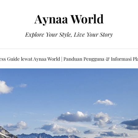
Aynaa World
Explore Your Style, Live Your Story
ss Guide lewat Aynaa World | Panduan Pengguna & Informasi P