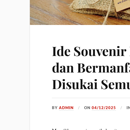
Ide Souvenir
dan Bermanf
Disukai Sem
BY
ADMIN
ON
04/12/2025
I