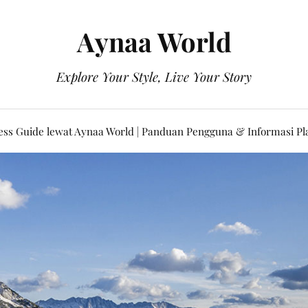
Aynaa World
Explore Your Style, Live Your Story
ss Guide lewat Aynaa World | Panduan Pengguna & Informasi P