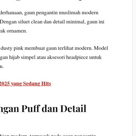
derhanaan, gaun pengantin muslimah modern
 Dengan siluet clean dan detail minimal, gaun ini
yak ornamen.
au dusty pink membuat gaun terlihat modern. Model
an hijab simpel atau aksesori headpiece untuk
n.
2025 yang Sedang Hits
ngan Puff dan Detail
shion modern, termasuk pada gaun pengantin